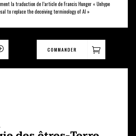
lement la traduction de l’article de Francis Hunger « Unhype
posal to replace the deceiving terminology of AI »
COMMANDER
i
ie des êtres-Terre