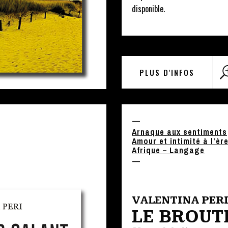
disponible.
PLUS D'INFOS
—
Arnaque aux sentiments
Amour et intimité à l’èr
Afrique – Langage
—
VALENTINA PER
LE BROUT