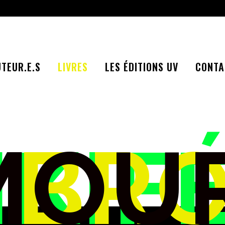
TEUR.E.S
LIVRES
LES ÉDITIONS UV
CONTA
IKI
E
AMO
BR