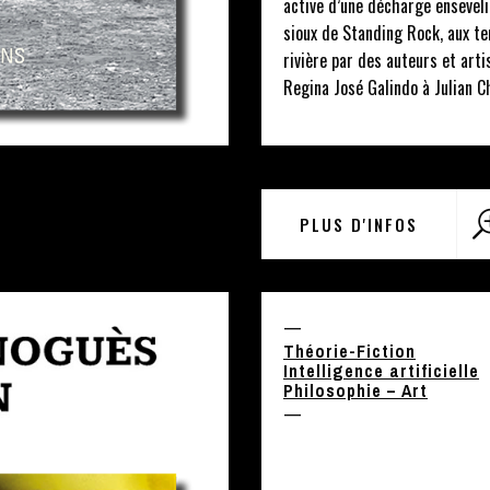
active d’une décharge enseveli
sioux de Standing Rock, aux ten
rivière par des auteurs et art
Regina José Galindo à Julian C
PLUS D'INFOS
—
Théorie-Fiction
Intelligence artificielle
Philosophie – Art
—