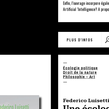
Enfin, l’ouvrage incorpore éga
Artificial ‘Intelligence’! A pro
PLUS D'INFOS
—
Écologie politique
Droit de la nature
Philosophie – Art
—
Federico Luisett
Une écolog