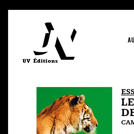
AU
ES
L
D
CAM