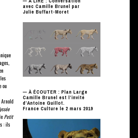
— À LIRE : Conversation
avec Camille Brunel par
Julie Buffart-Moret
hnique
ages,
en
les
e ou
— À ÉCOUTER : Plan Large
Camille Brunel est l’invité
a Arnold
d’Antoine Guillot.
France Culture le 2 mars 2019
yssée
de
Petit
 : ils