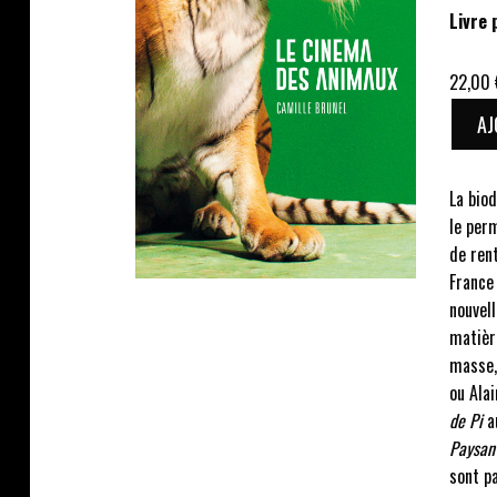
Livre 
22,00
AJ
La biod
le perm
de rent
France
nouvell
matièr
masse, 
ou Alai
de Pi
a
Paysan
sont pa