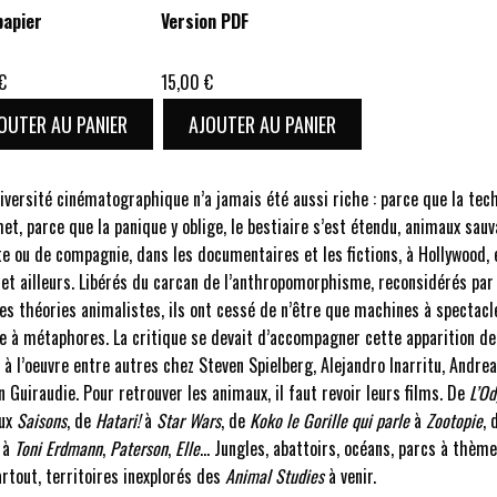
papier
Version PDF
€
15,00
€
OUTER AU PANIER
AJOUTER AU PANIER
iversité cinématographique n’a jamais été aussi riche : parce que la tec
et, parce que la panique y oblige, le bestiaire s’est étendu, animaux sauv
e ou de compagnie, dans les documentaires et les fictions, à Hollywood, 
 et ailleurs. Libérés du carcan de l’anthropomorphisme, reconsidérés par 
es théories animalistes, ils ont cessé de n’être que machines à spectacl
e à métaphores. La critique se devait d’accompagner cette apparition de
à l’oeuvre entre autres chez Steven Spielberg, Alejandro Inarritu, Andre
n Guiraudie. Pour retrouver les animaux, il faut revoir leurs films. De
L’Od
ux
Saisons
, de
Hatari!
à
Star Wars
, de
Koko le Gorille qui parle
à
Zootopie
, 
à
Toni Erdmann
,
Paterson
,
Elle
… Jungles, abattoirs, océans, parcs à thèmes
rtout, territoires inexplorés des
Animal Studies
à venir.