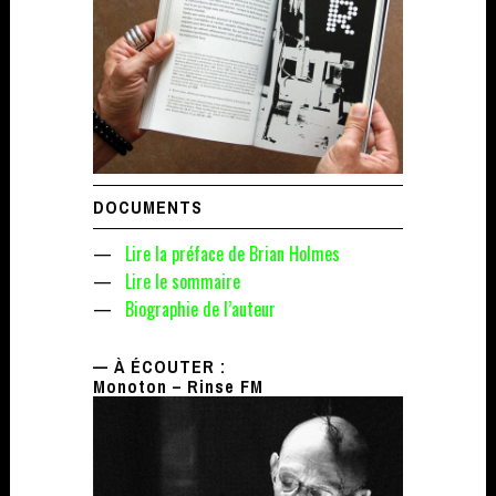
DOCUMENTS
—
Lire la préface de Brian Holmes
—
Lire le sommaire
—
Biographie de l’auteur
— À ÉCOUTER :
Monoton – Rinse FM