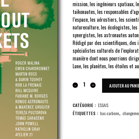
mission, les ingénieurs spatiaux, l
taïkonautes, les responsables d’ag
l’espace, les aérostiers, les scien
natureculture, les écologistes, le
synergistes, les astronautes auton
Rédigé par des scientifiques, des 
spécialistes culturels de l’explorat
manière dont nous pourrions dirige
Lune, les planètes, les étoiles et 
SPACE
AJOUTER AU PANI
WITHOUT
CATÉGORIE :
ESSAIS
ROCKETS
ÉTIQUETTES :
bas-carbone
,
changemen
quantity