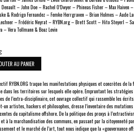
n Denault – John Doe – Rachel O’Dwyer – Phineas Fisher – Max Haiven – 
ske & Rodrigo Fernandez – Femke Herrgraven – Brian Holmes – Aude La
Lechner – Frédéric Neyrat – RYBN.org – Brett Scott – Hito Steyerl – S
ya – Vera Tollmann & Boaz Levin
€
OUTER AU PANIER
lectif RYBN.ORG traque les manifestations physiques et concrètes de la 
e dans les territoires sur lesquels elle opère. Empruntant les stratégies
es de l’extra-disciplinaire, cet ouvrage collectif qui rassemble les écrits
t-un artistes, hackers et philosophes, dresse l’inventaire des mutations
́centes du capitalisme offshore. De la politique des proxys à l’extractivi
 et à la marchandisation des communs, en passant par la citoyenneté pa
ssement et le marché de l’art, tout nous indique que la «gouvernance of