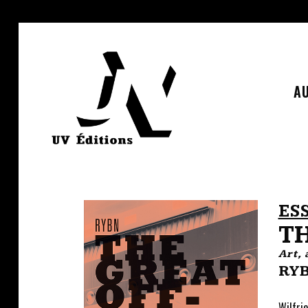
AU
ES
T
Art,
RY
Wilfri