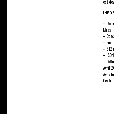
est dev
INFO
– Direc
Magali
– Conc
– Form
– 512 p
– ISBN
– Diffu
Avril 
Avec le
Centre