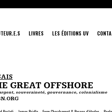
TEUR.E.S
LIVRES
LES ÉDITIONS UV
CONTA
SAIS
HE GREAT OFFSHORE
 argent, souveraineté, gouvernance, colonialisme
BN.ORG
ed Bartoli – James Bridle – Ewen Chardronnet & Bureau d’études – Paolo