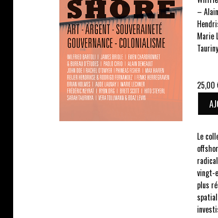
– Alai
Hendri
Marie 
Taurin
25,00
AJ
Le col
offshor
radical
vingt-e
plus re
spatial
investi