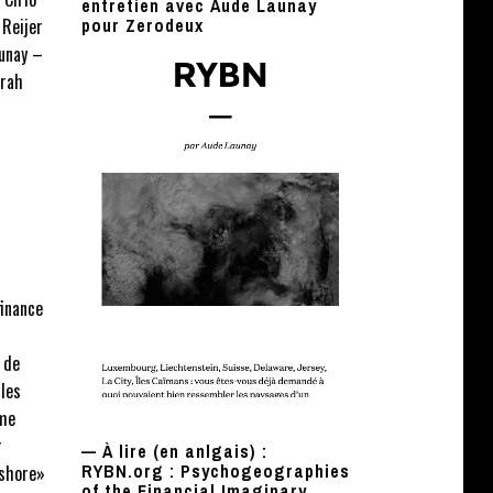
entretien avec Aude Launay
Reijer
pour Zerodeux
unay –
arah
finance
 de
 les
sme
r
— À lire (en anlgais) :
RYBN.org : Psychogeographies
fshore»
of the Financial Imaginary