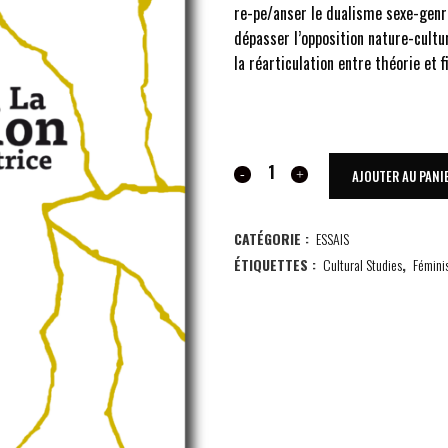
re-pe/anser le dualisme sexe-genr
dépasser l’opposition nature-cult
la réarticulation entre théorie et f
LA
AJOUTER AU PANI
FICTION
CATÉGORIE :
ESSAIS
RÉPARATRICE
ÉTIQUETTES :
Cultural Studies
,
Fémini
quantity