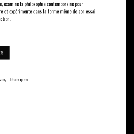
e, examine la philosophie contemporaine pour
ure et expérimente dans la forme même de son essai
iction.
ER
sme
,
Théorie queer