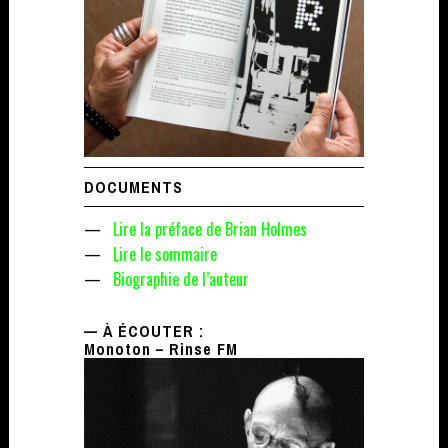
DOCUMENTS
—
Lire la préface de Brian Holmes
—
Lire le sommaire
—
Biographie de l’auteur
— À ÉCOUTER :
Monoton – Rinse FM