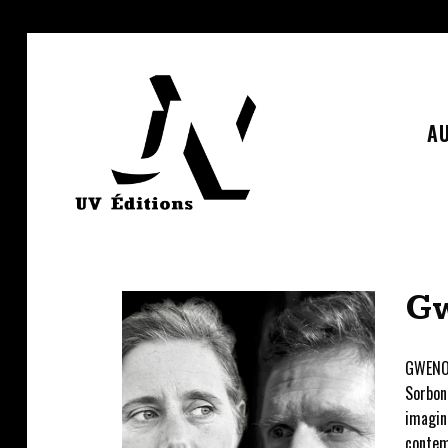
AU
G
GWENOL
Sorbonn
imagin
contem