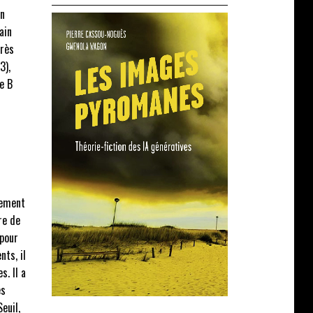
en
ain
près
3),
e B
tement
re de
 pour
nts, il
s. Il a
es
euil,