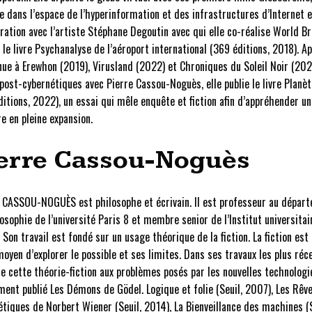
e dans l’espace de l’hyperinformation et des infrastructures d’Internet 
ration avec l’artiste Stéphane Degoutin avec qui elle co-réalise World Br
 le livre Psychanalyse de l’aéroport international (369 éditions, 2018). A
nue à Erewhon (2019), Virusland (2022) et Chroniques du Soleil Noir (202
post-cybernétiques avec Pierre Cassou-Noguès, elle publie le livre Planèt
itions, 2022), un essai qui mêle enquête et fiction afin d’appréhender un
e en pleine expansion.
erre Cassou-Noguès
 CASSOU-NOGUÈS est philosophe et écrivain. Il est professeur au dépar
osophie de l’université Paris 8 et membre senior de l’Institut universitai
 Son travail est fondé sur un usage théorique de la fiction. La fiction est
moyen d’explorer le possible et ses limites. Dans ses travaux les plus réce
e cette théorie-fiction aux problèmes posés par les nouvelles technologie
nt publié Les Démons de Gödel. Logique et folie (Seuil, 2007), Les Rêv
́tiques de Norbert Wiener (Seuil, 2014), La Bienveillance des machines (S