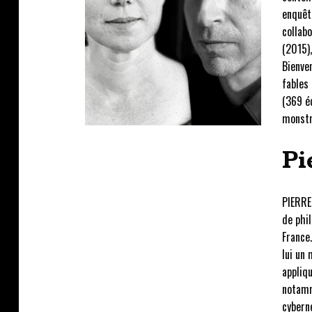
enquêt
collabo
(2015),
Bienve
fables 
(369 éd
monstr
Pi
PIERRE
de phil
France.
lui un 
appliqu
notamme
cyberne